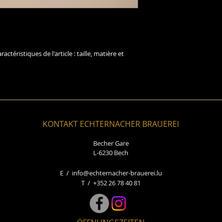
conditionnement et 
leur permettre ainsi
informations claires
sécurité.
de rassurer vos clie
ractéristiques de l'article : taille, matière et 
KONTAKT ECHTERNACHER BRAUEREI
Becher Gare
L-6230 Bech
E /
info@echternacher-brauerei.lu
​T / +352 26 78 40 81